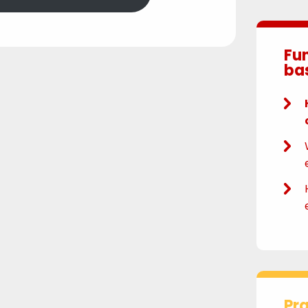
Fun
ba
Pra