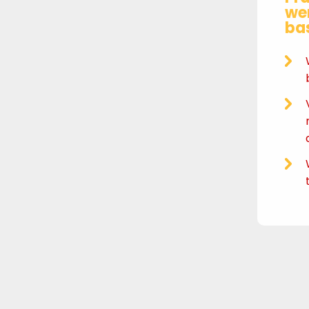
wer
ba