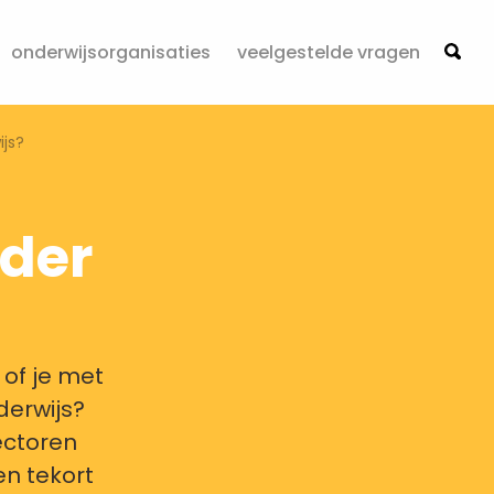
onderwijsorganisaties
veelgestelde vragen
ijs?
ider
 of je met
derwijs?
sectoren
en tekort