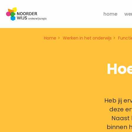
home
wer
Home
Werken in het onderwijs
Functi
Hoe
Heb jij e
deze er
Naast h
binnen h