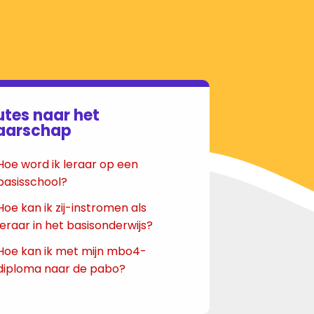
utes naar het
raarschap
Hoe word ik leraar op een
basisschool?
Hoe kan ik zij-instromen als
leraar in het basisonderwijs?
Hoe kan ik met mijn mbo4-
diploma naar de pabo?