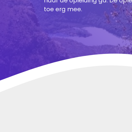
naar de opleiding ga. De ople
toe erg mee.