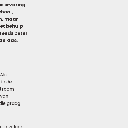
s ervaring
chool,
en, maar
Met behulp
steeds beter
e klas.
Als
 in de
nstroom
 van
 die graag
 te volgen.