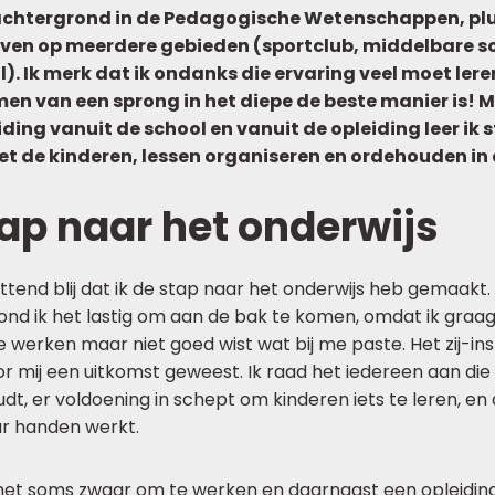
 achtergrond in de Pedagogische Wetenschappen, plu
geven op meerdere gebieden (sportclub, middelbare s
). Ik merk dat ik ondanks die ervaring veel moet ler
en van een sprong in het diepe de beste manier is! 
ding vanuit de school en vanuit de opleiding leer ik 
 de kinderen, lessen organiseren en ordehouden in d
ap naar het onderwijs
ttend blij dat ik de stap naar het onderwijs heb gemaakt. 
nd ik het lastig om aan de bak te komen, omdat ik graag
de werken maar niet goed wist wat bij me paste. Het zij-i
oor mij een uitkomst geweest. Ik raad het iedereen aan die
dt, er voldoening in schept om kinderen iets te leren, en
ar handen werkt.
s het soms zwaar om te werken en daarnaast een opleiding