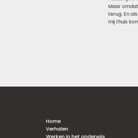
Maar omdat j
terug. En als
mij thuis ko
Home
Verhalen
Werken in het onderwijs