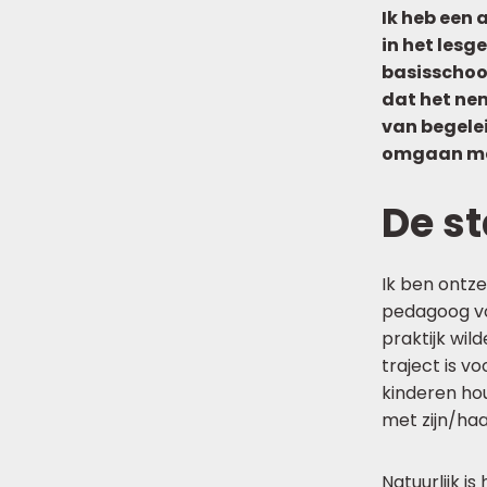
Ik heb een
in het les
basisschool
dat het nem
van begelei
omgaan met
De st
Ik ben ontze
pedagoog vo
praktijk wil
traject is v
kinderen hou
met zijn/ha
Natuurlijk i