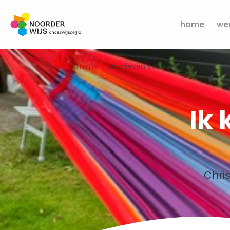
home
wer
Home
Archieven voor raadhuis
Ik 
Chris