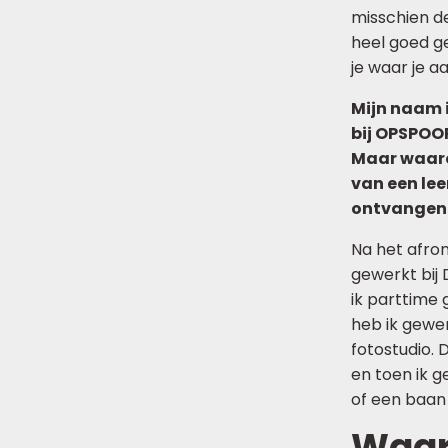
misschien de 
heel goed ge
je waar je a
Mijn naam i
bij OPSPOO
Maar waarom
van een lee
ontvangen e
Na het afron
gewerkt bij 
ik parttime
heb ik gewerk
fotostudio. 
en toen ik 
of een baan 
Waar