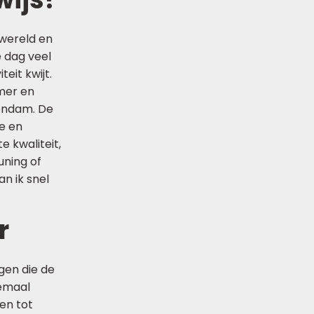
swereld en
e dag veel
eit kwijt.
rmer en
pendam. De
e en
e kwaliteit,
uning of
n ik snel
r
gen die de
lemaal
en tot