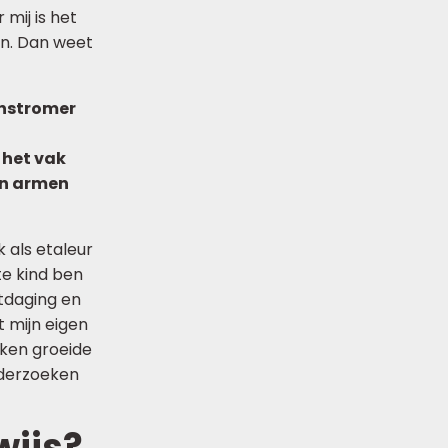
 mij is het
en. Dan weet
instromer
 het vak
en armen
 als etaleur
te kind ben
tdaging en
t mijn eigen
rken groeide
nderzoeken
wijs?