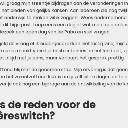
k wil graag mijn steentje bijdragen aan de veranderingen i
 het bieden van gelijke kansen. Aan iedereen die nog twij
et onderwijs te maken wil ik zeggen: ‘Wees ondernemend
 dit bij je past. Loop eens een dag of wat mee op een ba
 Bezoek een open dag van de Pabo en stel vragen’.
egeld de vraag of ik oudergesprekken niet lastig vind, mijn
keuzes maakt vanuit je beste intenties en het kind ziet, zi
et altijd met je eens, maar verloopt het gesprek prettig.’
ttend blij met de genomen stap. Mijn ervaring is dat gee
 en het zo ontzettend leuk is om jezelf uit te dagen en te 
ever je ook nog een bijdrage aan de ontwikkeling van de k
s de reden voor de
èreswitch?