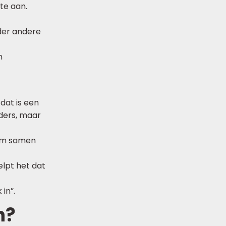
te aan.
der andere
n
dat is een
ders, maar
n om samen
elpt het dat
in”.
n?