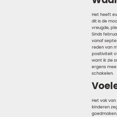
Het heeft e
dit is de mo
vreugde, plez
Sinds februa
vanaf septe
reden van m
positiviteit
want ik zie
ergens mee z
schakelen.
Voele
Het vak van
kinderen zeg
goedmaken. D