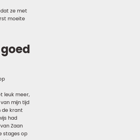
l dat ze met
erst moeite
l goed
op
t leuk meer,
van mijn tijd
n de krant
wijs had
 van Zaan
e stages op