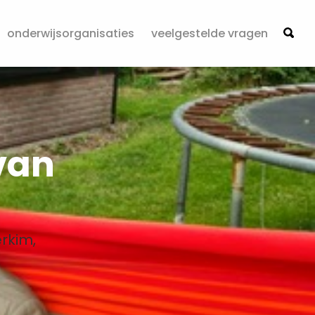
onderwijsorganisaties
veelgestelde vragen
 van
erkim,