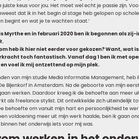
juiste keus voor jou. Het moet wel echt je passie zijn. Voor
weest dat ik in het begin al stage heb gelopen op schol
an begint en wat je te wachten staat.’
s Myrthe en in februari 2020 ben ik begonnen als zij-
R.
 heb ik hier niet eerder voor gekozen? Want, wat is
rkracht toch fantastisch. Vanaf dag 1 ben ik met op
n voel ik mij ontzettend op mijn plek.
den van mijn studie Media informatie Management, heb ik
De Bijenkorf in Amsterdam. Na de geboorte van mijn eers
 gaan werken. Daardoor kreeg ik de behoefte aan meer ui
t als freelance stylist. Dit ontwikkelde zich uiteindelijk to
De behoefte om vanuit mijn hart en persoonlijkheid te we
geen voldoening meer uit mijn werk haalde, ben ik gaan o
binnen het onderwijs iets voor mij was.
om werken in het onder