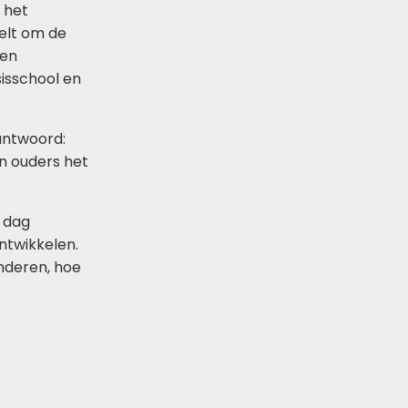
n het
felt om de
 en
sisschool en
 antwoord:
jn ouders het
n dag
ontwikkelen.
inderen, hoe