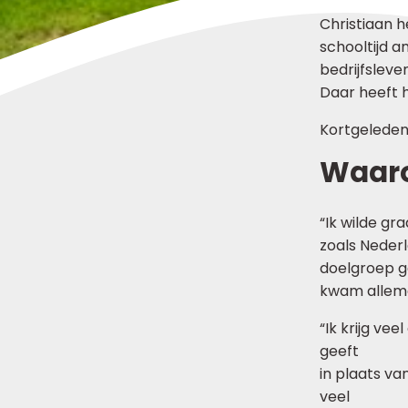
Christiaan h
schooltijd am
bedrijfsleve
Daar heeft h
Kortgeleden 
Waaro
“Ik wilde gr
zoals Nederl
doelgroep ga
kwam allema
“Ik krijg ve
geeft
in plaats va
veel