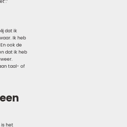
t’.’
ij dat ik
waar. Ik heb
. En ook de
en dat ik heb
 weer.
aan taal- of
 een
 is het