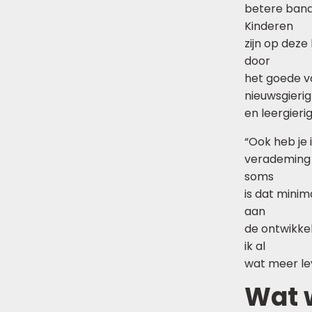
betere band
Kinderen
zijn op dez
door
het goede voo
nieuwsgierig
en leergierig
“Ook heb je 
verademing 
soms
is dat minim
aan
de ontwikkel
ik al
wat meer lev
Wat 