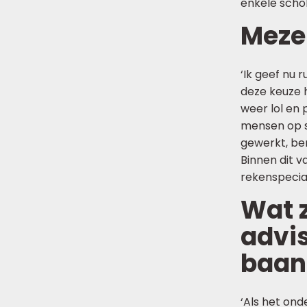
enkele schol
Mezel
‘Ik geef nu r
deze keuze h
weer lol en 
mensen op sc
gewerkt, ben
Binnen dit v
rekenspecial
Wat z
advi
baan 
‘Als het ond