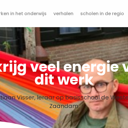
ken in het onderwijs
verhalen
scholen in de regio
krijg veel energie
dit werk
tiaan Visser, leraar op basisschool de West
Zaandam