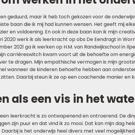
ven geduurd, maar ik heb toch gekozen voor de onderwij
oiste baan die ik mij had kunnen wensen. Het geeft mij elk
ier en voldoening. En ook in deze baan kan ik mijn creativit
ri 2020 werk ik als leerkracht op obs De Eendragt in Wo
mber 2021 ga ik werken op H.M. van Randwijkschool in Il
ijn carrièreswitch kwam voort uit de behoefte om energi
 over te dragen. Mijn empathische vermogen is mijn grootst
 snel wanneer de kinderen behoefte hebben aan onderste
itten. Daarbij steun ik ze op een coachende manier en ka
n als een vis in het wate
 een leerkracht is zo ontwapenend en ontroerend. De din
gen zijn puur en dat vind ik zo mooi. Dat kan mijn dag he
aarbij is het onderwijs heel divers met veel mogelijkhed