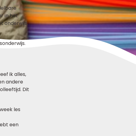
delbare
ar in het
t onderwijs.
sonderwijs.
ef ik alles,
een andere
leeftijd. Dit
 week les
hebt een