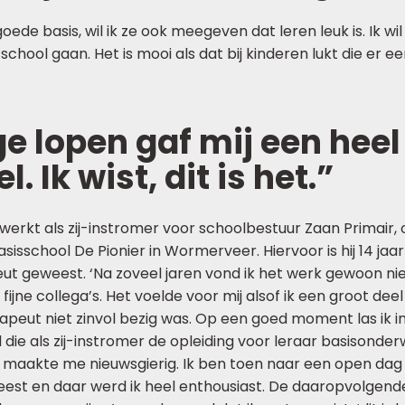
oede basis, wil ik ze ook meegeven dat leren leuk is. Ik wi
 school gaan. Het is mooi als dat bij kinderen lukt die er e
e lopen gaf mij een hee
. Ik wist, dit is het.”
erkt als zij-instromer voor schoolbestuur Zaan Primair, 
isschool De Pionier in Wormerveer. Hiervoor is hij 14 jaar
ut geweest. ‘Na zoveel jaren vond ik het werk gewoon nie
 fijne collega’s. Het voelde voor mij alsof ik een groot deel 
rapeut niet zinvol bezig was. Op een goed moment las ik i
die als zij-instromer de opleiding voor leraar basisonder
 maakte me nieuwsgierig. Ik ben toen naar een open dag
eest en daar werd ik heel enthousiast. De daaropvolgend