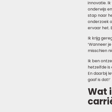
innovatie. I
onderwijs en
stap naar h
onderzoek of
ervaar het.
Ik krijg ger
‘Wanneer je 
misschien ni
Ik ben ontze
hetzelfde is
En daarbij l
gaaf is dat!’
Wat i
carri