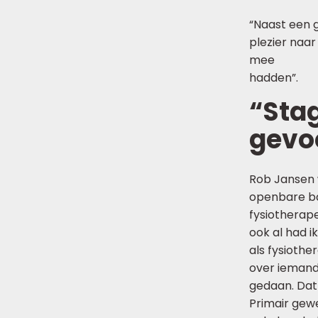
“Naast een g
plezier naar
mee
hadden”.
“Stag
gevoel
Rob Jansen w
openbare bas
fysiotherape
ook al had ik
als fysiothe
over iemand 
gedaan. Dat
Primair gew