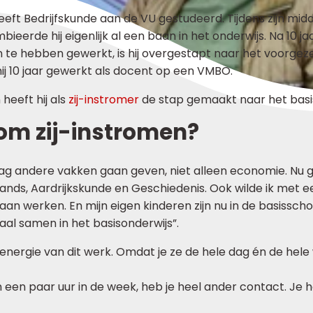
eeft Bedrijfskunde aan de VU gestudeerd. Tijdens zijn mid
bieerde hij eigenlijk al een baan in het onderwijs. Na 10 ja
n te hebben gewerkt, is hij overgestapt naar het voorgeze
ij 10 jaar gewerkt als docent op een VMBO.
heeft hij als
zij-instromer
de stap gemaakt naar het basi
m zij-instromen?
aag andere vakken gaan geven, niet alleen economie. Nu ge
ands, Aardrijkskunde en Geschiedenis. Ook wilde ik met 
an werken. En mijn eigen kinderen zijn nu in de basisschool
al samen in het basisonderwijs”.
el energie van dit werk. Omdat je ze de hele dag én de hele
n een paar uur in de week, heb je heel ander contact. Je 